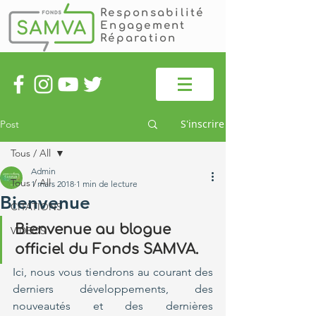
Responsabilité
Engagement
Réparation
S'inscrire
Post
Tous / All
Admin
Tous / All
1 mars 2018
1 min de lecture
Bienvenue
CITATIONS
Bienvenue au blogue 
VIDEOS
officiel du Fonds SAMVA. 
Ici, nous vous tiendrons au courant des 
derniers développements, des 
nouveautés et des dernières 